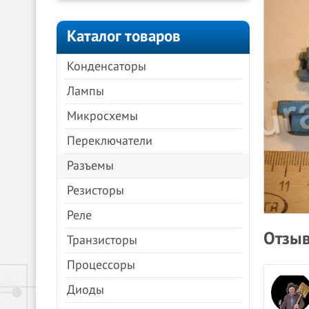
Каталог товаров
Конденсаторы
Лампы
Микросхемы
Переключатели
Разъемы
Резисторы
Реле
Отзыв
Транзисторы
Процессоры
Анна Молочкова
Диоды
08.04.2024
Яндекс.Карты