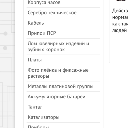
Корпуса часов
цены, все быстро.
Действ
Серебро техническое
нормал
Кабель
как та
людей 
Припои ПСР
Лом ювелирных изделий и
зубных коронок
Платы
Фото плёнка и фиксажные
растворы
Металлы платиновой группы
Аккумуляторные батареи
Тантал
Катализаторы
Приборы