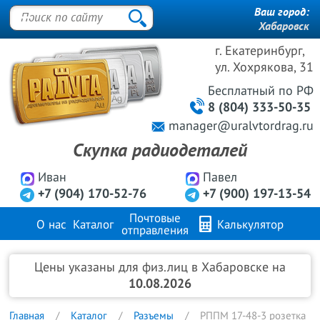
Ваш город:
Хабаровск
г. Екатеринбург,
ул. Хохрякова, 31
Бесплатный
по РФ
8 (804) 333-50-35
manager@uralvtordrag.ru
Скупка радиодеталей
Иван
Павел
+7 (904) 170-52-76
+7 (900) 197-13-54
Почтовые
О нас
Каталог
Калькулятор
отправления
Продажа металлов
FAQ
Контакты
Цены указаны для физ.лиц в Хабаровске на
10.08.2026
Главная
Каталог
Разъемы
РППМ 17-48-3 розетка