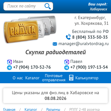
Ваш город:
Хабаровск
г. Екатеринбург,
ул. Хохрякова, 31
Бесплатный
по РФ
8 (804) 333-50-35
manager@uralvtordrag.ru
Скупка радиодеталей
Иван
Павел
+7 (904) 170-52-76
+7 (900) 197-13-54
Почтовые
О нас
Каталог
Калькулятор
отправления
Продажа металлов
FAQ
Контакты
Цены указаны для физ.лиц в Хабаровске на
08.08.2026
Главная
Каталог
Разъемы
РППГ 2-48 розетка