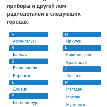
приборы и другой лом
радиодеталей в следующих
городах:
А
И
Архангельск
Иркутск
Б
К
Барнаул
Калининград
В
Краснодар
Владивосток
Л
Воронеж
Луганск
Д
М
Донецк
Магадан
Е
Москва
Екатеринбург
Мурманск