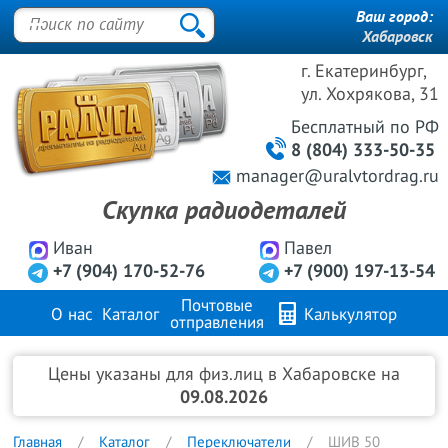
Ваш город:
Хабаровск
г. Екатеринбург,
ул. Хохрякова, 31
Бесплатный
по РФ
8 (804) 333-50-35
manager@uralvtordrag.ru
Скупка радиодеталей
Иван
Павел
+7 (904) 170-52-76
+7 (900) 197-13-54
Почтовые
О нас
Каталог
Калькулятор
отправления
Продажа металлов
FAQ
Контакты
Цены указаны для физ.лиц в Хабаровске на
09.08.2026
Главная
Каталог
Переключатели
ШИВ 50