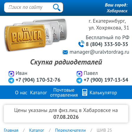
Ваш город:
Хабаровск
г. Екатеринбург,
ул. Хохрякова, 31
Бесплатный
по РФ
8 (804) 333-50-35
manager@uralvtordrag.ru
Скупка радиодеталей
Иван
Павел
+7 (904) 170-52-76
+7 (900) 197-13-54
Почтовые
О нас
Каталог
Калькулятор
отправления
Продажа металлов
FAQ
Контакты
Цены указаны для физ.лиц в Хабаровске на
07.08.2026
Главная
Каталог
Переключатели
ШИВ 25