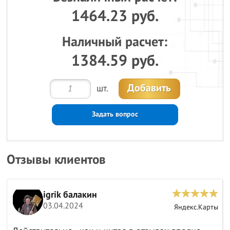
1464.23 руб.
Наличный расчет:
1384.59 руб.
Добавить
шт.
Задать вопрос
Отзывы клиентов
igrik балакин
03.04.2024
ы
Яндекс.Карты