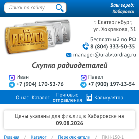
Ваш город:
Хабаровск
г. Екатеринбург,
ул. Хохрякова, 31
Бесплатный
по РФ
8 (804) 333-50-35
manager@uralvtordrag.ru
Скупка радиодеталей
Иван
Павел
+7 (904) 170-52-76
+7 (900) 197-13-54
Почтовые
О нас
Каталог
Калькулятор
отправления
Продажа металлов
FAQ
Контакты
Цены указаны для физ.лиц в Хабаровске на
09.08.2026
Главная
Каталог
Переключатели
ПКН-150-1