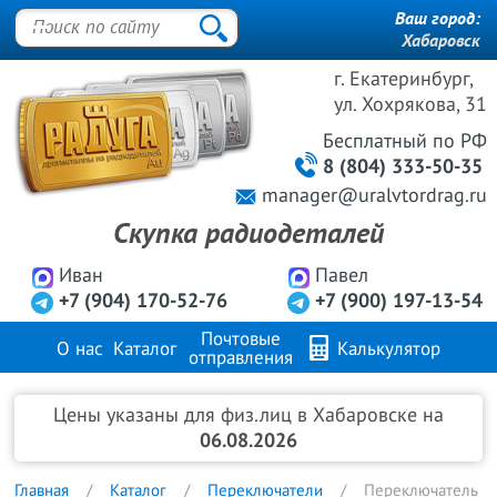
Ваш город:
Хабаровск
г. Екатеринбург,
ул. Хохрякова, 31
Бесплатный
по РФ
8 (804) 333-50-35
manager@uralvtordrag.ru
Скупка радиодеталей
Иван
Павел
+7 (904) 170-52-76
+7 (900) 197-13-54
Почтовые
О нас
Каталог
Калькулятор
отправления
Продажа металлов
FAQ
Контакты
Цены указаны для физ.лиц в Хабаровске на
06.08.2026
Главная
Каталог
Переключатели
Переключатель