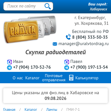
Ваш город:
Хабаровск
г. Екатеринбург,
ул. Хохрякова, 31
Бесплатный
по РФ
8 (804) 333-50-35
manager@uralvtordrag.ru
Скупка радиодеталей
Иван
Павел
+7 (904) 170-52-76
+7 (900) 197-13-54
Почтовые
О нас
Каталог
Калькулятор
отправления
Продажа металлов
FAQ
Контакты
Цены указаны для физ.лиц в Хабаровске на
09.08.2026
Главная
Каталог
Лампы
ГМИ-7-1