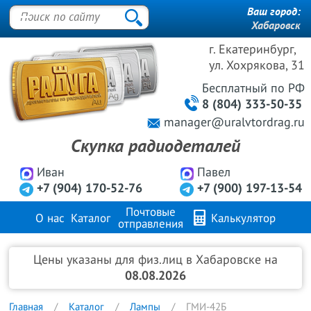
Ваш город:
Хабаровск
г. Екатеринбург,
ул. Хохрякова, 31
Бесплатный
по РФ
8 (804) 333-50-35
manager@uralvtordrag.ru
Скупка радиодеталей
Иван
Павел
+7 (904) 170-52-76
+7 (900) 197-13-54
Почтовые
О нас
Каталог
Калькулятор
отправления
Продажа металлов
FAQ
Контакты
Цены указаны для физ.лиц в Хабаровске на
08.08.2026
Главная
Каталог
Лампы
ГМИ-42Б