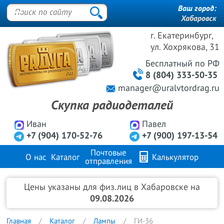
Ваш город:
Хабаровск
г. Екатеринбург,
ул. Хохрякова, 31
Бесплатный
по РФ
8 (804) 333-50-35
manager@uralvtordrag.ru
Скупка радиодеталей
Иван
Павел
+7 (904) 170-52-76
+7 (900) 197-13-54
Почтовые
О нас
Каталог
Калькулятор
отправления
Продажа металлов
FAQ
Контакты
Цены указаны для физ.лиц в Хабаровске на
09.08.2026
Главная
Каталог
Лампы
ГИ-36