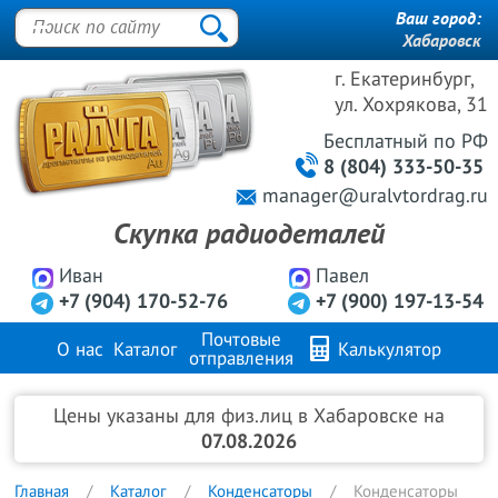
Ваш город:
Хабаровск
г. Екатеринбург,
ул. Хохрякова, 31
Бесплатный
по РФ
8 (804) 333-50-35
manager@uralvtordrag.ru
Скупка радиодеталей
Иван
Павел
+7 (904) 170-52-76
+7 (900) 197-13-54
Почтовые
О нас
Каталог
Калькулятор
отправления
Продажа металлов
FAQ
Контакты
Цены указаны для физ.лиц в Хабаровске на
07.08.2026
Главная
Каталог
Конденсаторы
Конденсаторы