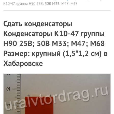
К10-47 группы Н90 25В; 50В М33; М47; М68
Сдать конденсаторы
Конденсаторы К10-47 группы
Н90 25В; 50В М33; М47; М68
Размер: крупный (1,5*1,2 см) в
Хабаровске