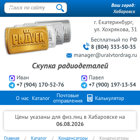
Ваш город:
Хабаровск
г. Екатеринбург,
ул. Хохрякова, 31
Бесплатный
по РФ
8 (804) 333-50-35
manager@uralvtordrag.ru
Скупка радиодеталей
Иван
Павел
+7 (904) 170-52-76
+7 (900) 197-13-54
Почтовые
О нас
Каталог
Калькулятор
отправления
Продажа металлов
FAQ
Контакты
Цены указаны для физ.лиц в Хабаровске на
06.08.2026
Главная
Каталог
Конденсаторы
Конденсаторы