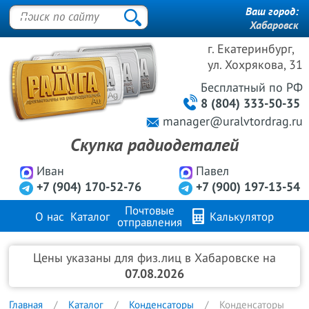
Ваш город:
Хабаровск
г. Екатеринбург,
ул. Хохрякова, 31
Бесплатный
по РФ
8 (804) 333-50-35
manager@uralvtordrag.ru
Скупка радиодеталей
Иван
Павел
+7 (904) 170-52-76
+7 (900) 197-13-54
Почтовые
О нас
Каталог
Калькулятор
отправления
Продажа металлов
FAQ
Контакты
Цены указаны для физ.лиц в Хабаровске на
07.08.2026
Главная
Каталог
Конденсаторы
Конденсаторы