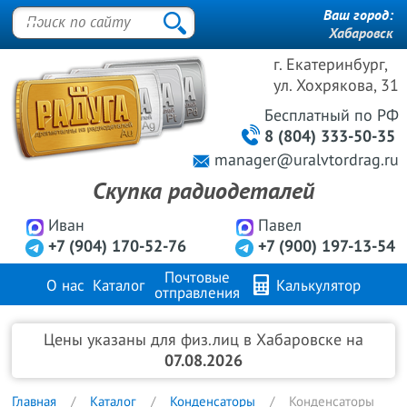
Ваш город:
Хабаровск
г. Екатеринбург,
ул. Хохрякова, 31
Бесплатный
по РФ
8 (804) 333-50-35
manager@uralvtordrag.ru
Скупка радиодеталей
Иван
Павел
+7 (904) 170-52-76
+7 (900) 197-13-54
Почтовые
О нас
Каталог
Калькулятор
отправления
Продажа металлов
FAQ
Контакты
Цены указаны для физ.лиц в Хабаровске на
07.08.2026
Главная
Каталог
Конденсаторы
Конденсаторы